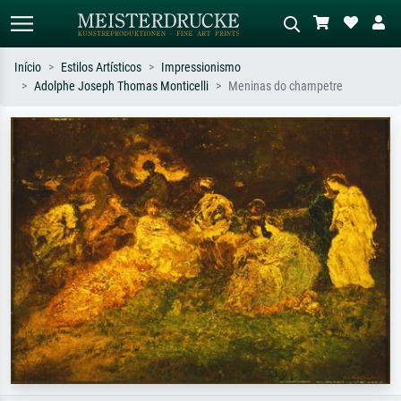
Início
Estilos Artísticos
Impressionismo
Adolphe Joseph Thomas Monticelli
Meninas do champetre
Pesquisa padrão
Pesquisa de imagens IA
Pesquise por artista, título ou estilo –
Descreva a cena – ex: prado verde,
ex: Monet, Noite Estrelada,
abstrato com muito vermelho, pintura
impressionismo, onda de Hokusai, nu.
a óleo escura, nu em pé ao lado de
uma árvore.