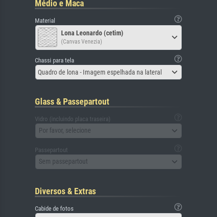
Médio e Maca
Material
Lona Leonardo (cetim)
(Canvas Venezia)
Chassi para tela
Quadro de lona - Imagem espelhada na lateral
Glass & Passepartout
Vidro (incluindo placa traseira)
Por favor, selecione
Passepartout
Sem passepartout
Diversos & Extras
Cabide de fotos