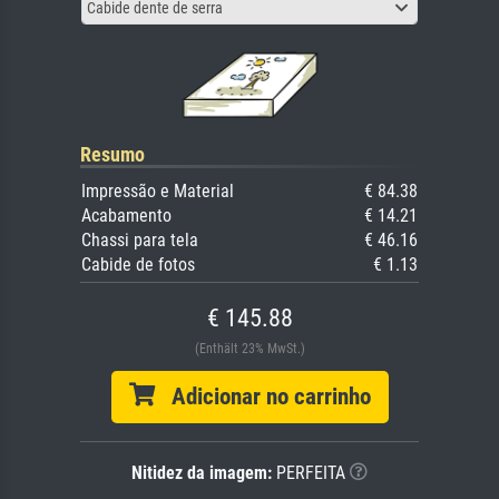
Cabide dente de serra
Resumo
Impressão e Material
€ 84.38
Acabamento
€ 14.21
Chassi para tela
€ 46.16
Cabide de fotos
€ 1.13
€ 145.88
(Enthält 23% MwSt.)
Adicionar no carrinho
Nitidez da imagem:
PERFEITA