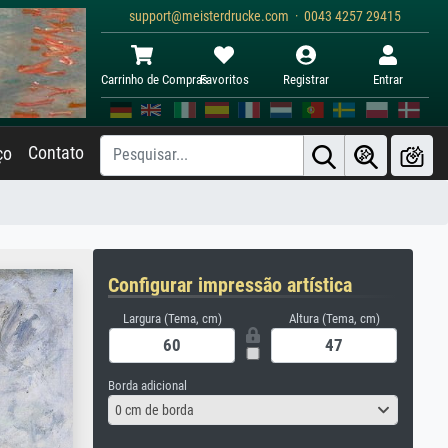
support@meisterdrucke.com · 0043 4257 29415
Carrinho de Compras
Favoritos
Registrar
Entrar
Contato
ço
Configurar impressão artística
Largura (Tema, cm)
Altura (Tema, cm)
Borda adicional
0 cm de borda