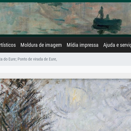
rtísticos
Moldura de imagem
Mídia impressa
Ajuda e servi
ta do Eure; Ponto de virada de Eure,