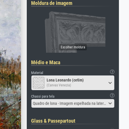
Moldura de imagem
Médio e Maca
Material
Lona Leonardo (cetim)
(Canvas Venezia)
Chassi para tela
Quadro de lona - Imagem espelhada na lateral
Glass & Passepartout