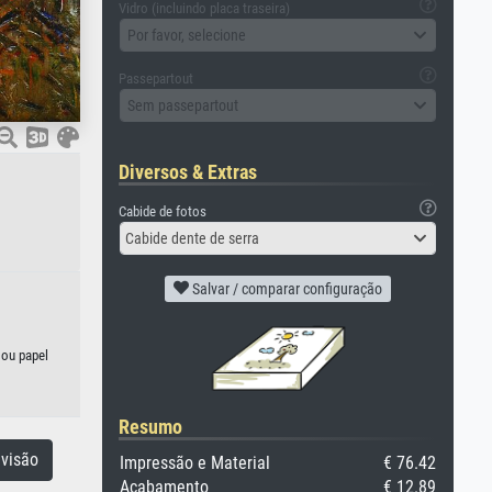
Vidro (incluindo placa traseira)
Por favor, selecione
Passepartout
Sem passepartout
Diversos & Extras
Cabide de fotos
Cabide dente de serra
Salvar / comparar configuração
 ou papel
Resumo
visão
Impressão e Material
€ 76.42
Acabamento
€ 12.89