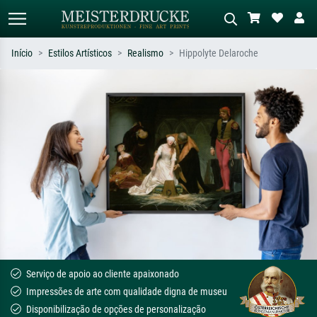
Início
Estilos Artísticos
Realismo
Hippolyte Delaroche
Pesquisa padrão
Pesquisa de imagens IA
Pesquise por artista, título ou estilo –
Descreva a cena – ex: prado verde,
ex: Monet, Noite Estrelada,
abstrato com muito vermelho, pintura
impressionismo, onda de Hokusai, nu.
a óleo escura, nu em pé ao lado de
uma árvore.
Serviço de apoio ao cliente apaixonado
Impressões de arte com qualidade digna de museu
Disponibilização de opções de personalização